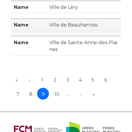
Ville de Léry
Ville de Beauharnois
Ville de Sainte-Anne-des-Plai
nes
«
‹
1
2
3
4
5
6
7
8
9
10
…
›
»
About