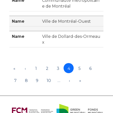
Communauté métropolitain
e de Montréal
Ville de Montréal-Ouest
Ville de Dollard-des-Ormeau
x
«
‹
1
2
3
4
5
6
7
8
9
10
…
›
»
About