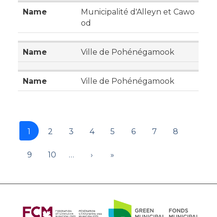
Municipalité d'Alleyn et Cawo
od
Ville de Pohénégamook
Ville de Pohénégamook
1
2
3
4
5
6
7
8
9
10
…
›
»
About