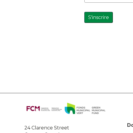
S'inscrire
About
this
site
Do
24 Clarence Street