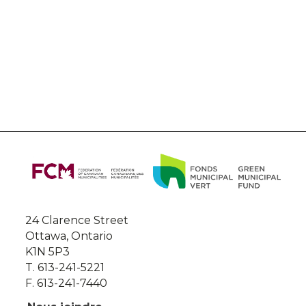
About
this
site
24 Clarence Street
Ottawa, Ontario
K1N 5P3
T. 613-241-5221
F. 613-241-7440